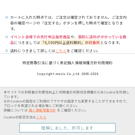
※
カートに入れた時点では、ご注文は確定されておりません。ご注文内
容の確認ページの「注文する」ボタンを押した時点で確定となりま
す。
※
イベント会場での先行申込販売商品
や、
個別に送料がかかっている商
品
につきましては
「8,500円以上送料無料」の
対象外
となります。
※
送料につきまして詳しくは
こちら
をご確認ください。
特定商取引法に基づく表記
個人情報保護方針
利用規約
Copyright movic Co.,Ltd. 2005-
2026
本サイトでは利用者の利便性向上と利用者の利用状況把握のためCookieを利用し
ています。
なおCookieの設定はご利用のブラウザの設定でも変更することができますので、
ブロックを希望される場合等にご利用ください。
詳細については
個人情報保護方針
をご確認ください。
Cookieの拒否方法は
こちら
理解しました、許可します