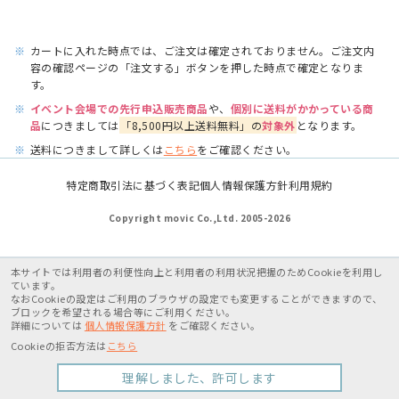
※
カートに入れた時点では、ご注文は確定されておりません。ご注文内
容の確認ページの「注文する」ボタンを押した時点で確定となりま
す。
※
イベント会場での先行申込販売商品
や、
個別に送料がかかっている商
品
につきましては
「8,500円以上送料無料」の
対象外
となります。
※
送料につきまして詳しくは
こちら
をご確認ください。
特定商取引法に基づく表記
個人情報保護方針
利用規約
Copyright movic Co.,Ltd. 2005-
2026
本サイトでは利用者の利便性向上と利用者の利用状況把握のためCookieを利用し
ています。
なおCookieの設定はご利用のブラウザの設定でも変更することができますので、
ブロックを希望される場合等にご利用ください。
詳細については
個人情報保護方針
をご確認ください。
Cookieの拒否方法は
こちら
理解しました、許可します