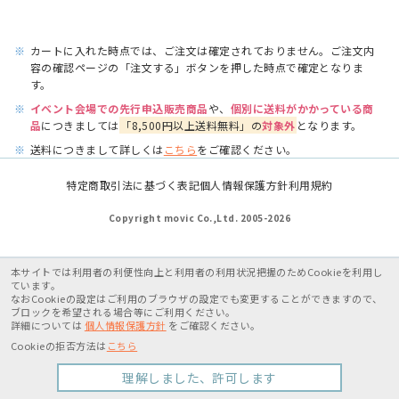
※
カートに入れた時点では、ご注文は確定されておりません。ご注文内
容の確認ページの「注文する」ボタンを押した時点で確定となりま
す。
※
イベント会場での先行申込販売商品
や、
個別に送料がかかっている商
品
につきましては
「8,500円以上送料無料」の
対象外
となります。
※
送料につきまして詳しくは
こちら
をご確認ください。
特定商取引法に基づく表記
個人情報保護方針
利用規約
Copyright movic Co.,Ltd. 2005-
2026
本サイトでは利用者の利便性向上と利用者の利用状況把握のためCookieを利用し
ています。
なおCookieの設定はご利用のブラウザの設定でも変更することができますので、
ブロックを希望される場合等にご利用ください。
詳細については
個人情報保護方針
をご確認ください。
Cookieの拒否方法は
こちら
理解しました、許可します