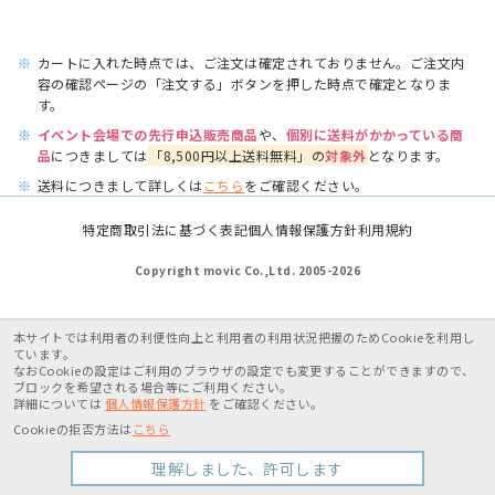
※
カートに入れた時点では、ご注文は確定されておりません。ご注文内
容の確認ページの「注文する」ボタンを押した時点で確定となりま
す。
※
イベント会場での先行申込販売商品
や、
個別に送料がかかっている商
品
につきましては
「8,500円以上送料無料」の
対象外
となります。
※
送料につきまして詳しくは
こちら
をご確認ください。
特定商取引法に基づく表記
個人情報保護方針
利用規約
Copyright movic Co.,Ltd. 2005-
2026
本サイトでは利用者の利便性向上と利用者の利用状況把握のためCookieを利用し
ています。
なおCookieの設定はご利用のブラウザの設定でも変更することができますので、
ブロックを希望される場合等にご利用ください。
詳細については
個人情報保護方針
をご確認ください。
Cookieの拒否方法は
こちら
理解しました、許可します