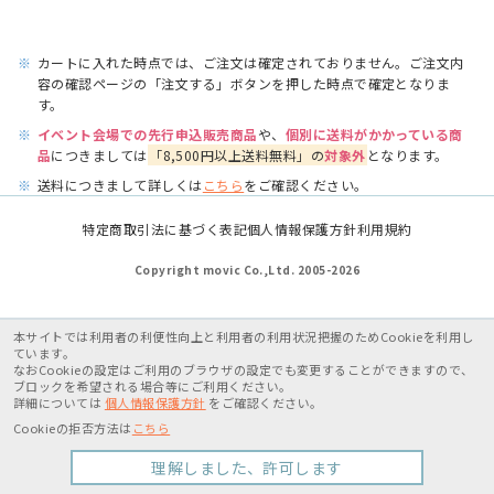
※
カートに入れた時点では、ご注文は確定されておりません。ご注文内
容の確認ページの「注文する」ボタンを押した時点で確定となりま
す。
※
イベント会場での先行申込販売商品
や、
個別に送料がかかっている商
品
につきましては
「8,500円以上送料無料」の
対象外
となります。
※
送料につきまして詳しくは
こちら
をご確認ください。
特定商取引法に基づく表記
個人情報保護方針
利用規約
Copyright movic Co.,Ltd. 2005-
2026
本サイトでは利用者の利便性向上と利用者の利用状況把握のためCookieを利用し
ています。
なおCookieの設定はご利用のブラウザの設定でも変更することができますので、
ブロックを希望される場合等にご利用ください。
詳細については
個人情報保護方針
をご確認ください。
Cookieの拒否方法は
こちら
理解しました、許可します