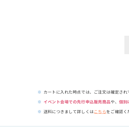
※
カートに入れた時点では、ご注文は確定され
※
イベント会場での先行申込販売商品
や、
個別
※
送料につきまして詳しくは
こちら
をご確認く