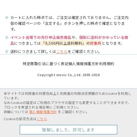
※
カートに入れた時点では、ご注文は確定されておりません。ご注文内
容の確認ページの「注文する」ボタンを押した時点で確定となりま
す。
※
イベント会場での先行申込販売商品
や、
個別に送料がかかっている商
品
につきましては
「8,500円以上送料無料」の
対象外
となります。
※
送料につきまして詳しくは
こちら
をご確認ください。
特定商取引法に基づく表記
個人情報保護方針
利用規約
Copyright movic Co.,Ltd. 2005-
2026
本サイトでは利用者の利便性向上と利用者の利用状況把握のためCookieを利用し
ています。
なおCookieの設定はご利用のブラウザの設定でも変更することができますので、
ブロックを希望される場合等にご利用ください。
詳細については
個人情報保護方針
をご確認ください。
Cookieの拒否方法は
こちら
理解しました、許可します