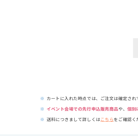
※
カートに入れた時点では、ご注文は確定され
※
イベント会場での先行申込販売商品
や、
個別
※
送料につきまして詳しくは
こちら
をご確認く