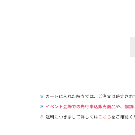
※
カートに入れた時点では、ご注文は確定され
※
イベント会場での先行申込販売商品
や、
個別
※
送料につきまして詳しくは
こちら
をご確認く