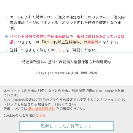
※
カートに入れた時点では、ご注文は確定されておりません。ご注文内
容の確認ページの「注文する」ボタンを押した時点で確定となりま
す。
※
イベント会場での先行申込販売商品
や、
個別に送料がかかっている商
品
につきましては
「8,500円以上送料無料」の
対象外
となります。
※
送料につきまして詳しくは
こちら
をご確認ください。
特定商取引法に基づく表記
個人情報保護方針
利用規約
Copyright movic Co.,Ltd. 2005-
2026
本サイトでは利用者の利便性向上と利用者の利用状況把握のためCookieを利用し
ています。
なおCookieの設定はご利用のブラウザの設定でも変更することができますので、
ブロックを希望される場合等にご利用ください。
詳細については
個人情報保護方針
をご確認ください。
Cookieの拒否方法は
こちら
理解しました、許可します