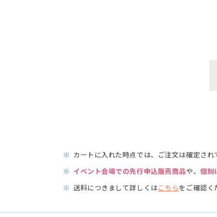
※
カートに入れた時点では、ご注文は確定され
※
イベント会場での先行申込販売商品
や、
個別
※
送料につきまして詳しくは
こちら
をご確認く