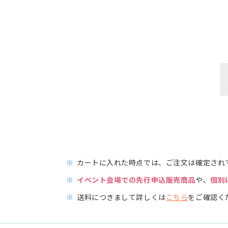
※
カートに入れた時点では、ご注文は確定され
※
イベント会場での先行申込販売商品
や、
個別
※
送料につきまして詳しくは
こちら
をご確認く