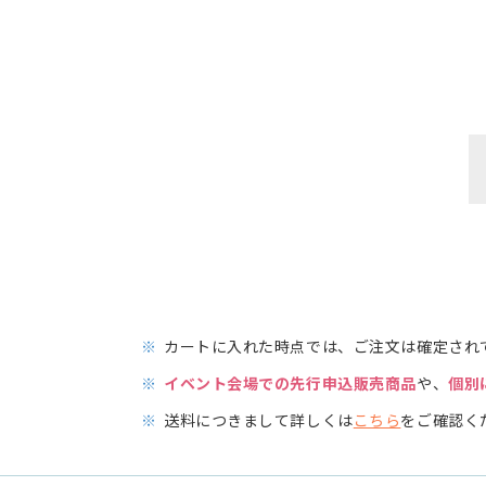
※
カートに入れた時点では、ご注文は確定され
※
イベント会場での先行申込販売商品
や、
個別
※
送料につきまして詳しくは
こちら
をご確認く