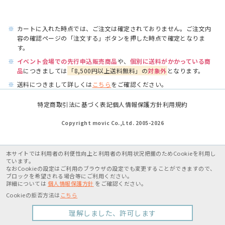
※
カートに入れた時点では、ご注文は確定されておりません。ご注文内
容の確認ページの「注文する」ボタンを押した時点で確定となりま
す。
※
イベント会場での先行申込販売商品
や、
個別に送料がかかっている商
品
につきましては
「8,500円以上送料無料」の
対象外
となります。
※
送料につきまして詳しくは
こちら
をご確認ください。
特定商取引法に基づく表記
個人情報保護方針
利用規約
Copyright movic Co.,Ltd. 2005-
2026
本サイトでは利用者の利便性向上と利用者の利用状況把握のためCookieを利用し
ています。
なおCookieの設定はご利用のブラウザの設定でも変更することができますので、
ブロックを希望される場合等にご利用ください。
詳細については
個人情報保護方針
をご確認ください。
Cookieの拒否方法は
こちら
理解しました、許可します