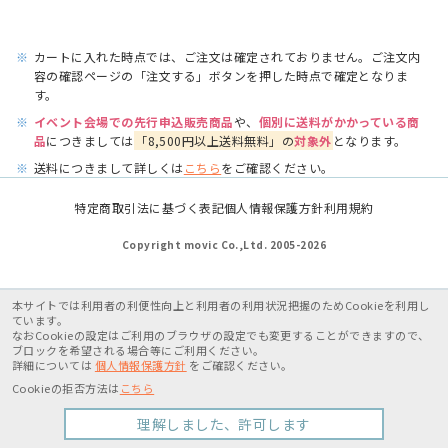
※
カートに入れた時点では、ご注文は確定されておりません。ご注文内
容の確認ページの「注文する」ボタンを押した時点で確定となりま
す。
※
イベント会場での先行申込販売商品
や、
個別に送料がかかっている商
品
につきましては
「8,500円以上送料無料」の
対象外
となります。
※
送料につきまして詳しくは
こちら
をご確認ください。
特定商取引法に基づく表記
個人情報保護方針
利用規約
Copyright movic Co.,Ltd. 2005-
2026
本サイトでは利用者の利便性向上と利用者の利用状況把握のためCookieを利用し
ています。
なおCookieの設定はご利用のブラウザの設定でも変更することができますので、
ブロックを希望される場合等にご利用ください。
詳細については
個人情報保護方針
をご確認ください。
Cookieの拒否方法は
こちら
理解しました、許可します