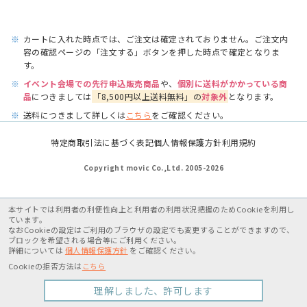
※
カートに入れた時点では、ご注文は確定されておりません。ご注文内
容の確認ページの「注文する」ボタンを押した時点で確定となりま
す。
※
イベント会場での先行申込販売商品
や、
個別に送料がかかっている商
品
につきましては
「8,500円以上送料無料」の
対象外
となります。
※
送料につきまして詳しくは
こちら
をご確認ください。
特定商取引法に基づく表記
個人情報保護方針
利用規約
Copyright movic Co.,Ltd. 2005-
2026
本サイトでは利用者の利便性向上と利用者の利用状況把握のためCookieを利用し
ています。
なおCookieの設定はご利用のブラウザの設定でも変更することができますので、
ブロックを希望される場合等にご利用ください。
詳細については
個人情報保護方針
をご確認ください。
Cookieの拒否方法は
こちら
理解しました、許可します