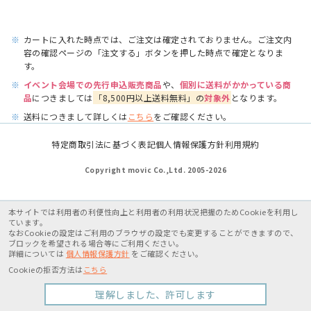
※
カートに入れた時点では、ご注文は確定されておりません。ご注文内
容の確認ページの「注文する」ボタンを押した時点で確定となりま
す。
※
イベント会場での先行申込販売商品
や、
個別に送料がかかっている商
品
につきましては
「8,500円以上送料無料」の
対象外
となります。
※
送料につきまして詳しくは
こちら
をご確認ください。
特定商取引法に基づく表記
個人情報保護方針
利用規約
Copyright movic Co.,Ltd. 2005-
2026
本サイトでは利用者の利便性向上と利用者の利用状況把握のためCookieを利用し
ています。
なおCookieの設定はご利用のブラウザの設定でも変更することができますので、
ブロックを希望される場合等にご利用ください。
詳細については
個人情報保護方針
をご確認ください。
Cookieの拒否方法は
こちら
理解しました、許可します