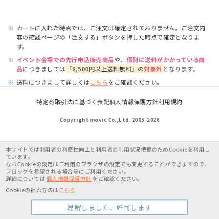
※
カートに入れた時点では、ご注文は確定されておりません。ご注文内
容の確認ページの「注文する」ボタンを押した時点で確定となりま
す。
※
イベント会場での先行申込販売商品
や、
個別に送料がかかっている商
品
につきましては
「8,500円以上送料無料」の
対象外
となります。
※
送料につきまして詳しくは
こちら
をご確認ください。
特定商取引法に基づく表記
個人情報保護方針
利用規約
Copyright movic Co.,Ltd. 2005-
2026
本サイトでは利用者の利便性向上と利用者の利用状況把握のためCookieを利用し
ています。
なおCookieの設定はご利用のブラウザの設定でも変更することができますので、
ブロックを希望される場合等にご利用ください。
詳細については
個人情報保護方針
をご確認ください。
Cookieの拒否方法は
こちら
理解しました、許可します