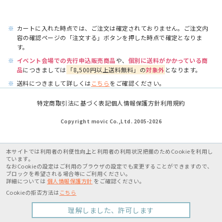
※
カートに入れた時点では、ご注文は確定されておりません。ご注文内
容の確認ページの「注文する」ボタンを押した時点で確定となりま
す。
※
イベント会場での先行申込販売商品
や、
個別に送料がかかっている商
品
につきましては
「8,500円以上送料無料」の
対象外
となります。
※
送料につきまして詳しくは
こちら
をご確認ください。
特定商取引法に基づく表記
個人情報保護方針
利用規約
Copyright movic Co.,Ltd. 2005-
2026
本サイトでは利用者の利便性向上と利用者の利用状況把握のためCookieを利用し
ています。
なおCookieの設定はご利用のブラウザの設定でも変更することができますので、
ブロックを希望される場合等にご利用ください。
詳細については
個人情報保護方針
をご確認ください。
Cookieの拒否方法は
こちら
理解しました、許可します