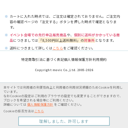
※
カートに入れた時点では、ご注文は確定されておりません。ご注文内
容の確認ページの「注文する」ボタンを押した時点で確定となりま
す。
※
イベント会場での先行申込販売商品
や、
個別に送料がかかっている商
品
につきましては
「8,500円以上送料無料」の
対象外
となります。
※
送料につきまして詳しくは
こちら
をご確認ください。
特定商取引法に基づく表記
個人情報保護方針
利用規約
Copyright movic Co.,Ltd. 2005-
2026
本サイトでは利用者の利便性向上と利用者の利用状況把握のためCookieを利用し
ています。
なおCookieの設定はご利用のブラウザの設定でも変更することができますので、
ブロックを希望される場合等にご利用ください。
詳細については
個人情報保護方針
をご確認ください。
Cookieの拒否方法は
こちら
理解しました、許可します