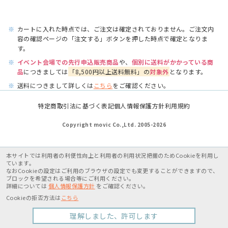
※
カートに入れた時点では、ご注文は確定されておりません。ご注文内
容の確認ページの「注文する」ボタンを押した時点で確定となりま
す。
※
イベント会場での先行申込販売商品
や、
個別に送料がかかっている商
品
につきましては
「8,500円以上送料無料」の
対象外
となります。
※
送料につきまして詳しくは
こちら
をご確認ください。
特定商取引法に基づく表記
個人情報保護方針
利用規約
Copyright movic Co.,Ltd. 2005-
2026
本サイトでは利用者の利便性向上と利用者の利用状況把握のためCookieを利用し
ています。
なおCookieの設定はご利用のブラウザの設定でも変更することができますので、
ブロックを希望される場合等にご利用ください。
詳細については
個人情報保護方針
をご確認ください。
Cookieの拒否方法は
こちら
理解しました、許可します