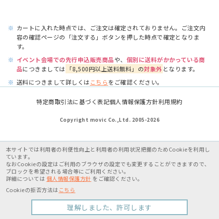
※
カートに入れた時点では、ご注文は確定されておりません。ご注文内
容の確認ページの「注文する」ボタンを押した時点で確定となりま
す。
※
イベント会場での先行申込販売商品
や、
個別に送料がかかっている商
品
につきましては
「8,500円以上送料無料」の
対象外
となります。
※
送料につきまして詳しくは
こちら
をご確認ください。
特定商取引法に基づく表記
個人情報保護方針
利用規約
Copyright movic Co.,Ltd. 2005-
2026
本サイトでは利用者の利便性向上と利用者の利用状況把握のためCookieを利用し
ています。
なおCookieの設定はご利用のブラウザの設定でも変更することができますので、
ブロックを希望される場合等にご利用ください。
詳細については
個人情報保護方針
をご確認ください。
Cookieの拒否方法は
こちら
理解しました、許可します