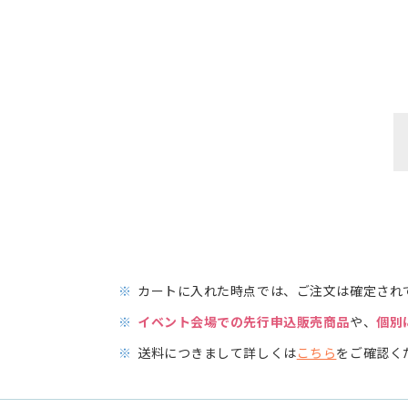
※
カートに入れた時点では、ご注文は確定され
※
イベント会場での先行申込販売商品
や、
個別
※
送料につきまして詳しくは
こちら
をご確認く