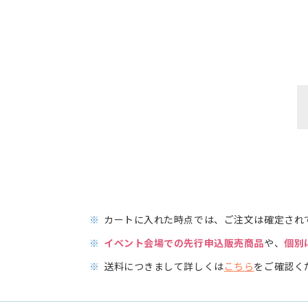
※
カートに入れた時点では、ご注文は確定され
※
イベント会場での先行申込販売商品
や、
個別
※
送料につきまして詳しくは
こちら
をご確認く