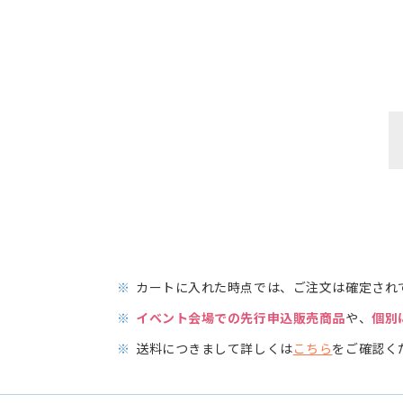
※
カートに入れた時点では、ご注文は確定され
※
イベント会場での先行申込販売商品
や、
個別
※
送料につきまして詳しくは
こちら
をご確認く