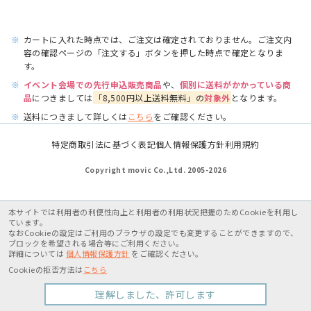
※
カートに入れた時点では、ご注文は確定されておりません。ご注文内
容の確認ページの「注文する」ボタンを押した時点で確定となりま
す。
※
イベント会場での先行申込販売商品
や、
個別に送料がかかっている商
品
につきましては
「8,500円以上送料無料」の
対象外
となります。
※
送料につきまして詳しくは
こちら
をご確認ください。
特定商取引法に基づく表記
個人情報保護方針
利用規約
Copyright movic Co.,Ltd. 2005-
2026
本サイトでは利用者の利便性向上と利用者の利用状況把握のためCookieを利用し
ています。
なおCookieの設定はご利用のブラウザの設定でも変更することができますので、
ブロックを希望される場合等にご利用ください。
詳細については
個人情報保護方針
をご確認ください。
Cookieの拒否方法は
こちら
理解しました、許可します