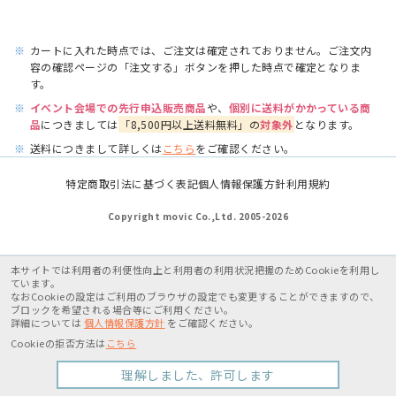
※
カートに入れた時点では、ご注文は確定されておりません。ご注文内
容の確認ページの「注文する」ボタンを押した時点で確定となりま
す。
※
イベント会場での先行申込販売商品
や、
個別に送料がかかっている商
品
につきましては
「8,500円以上送料無料」の
対象外
となります。
※
送料につきまして詳しくは
こちら
をご確認ください。
特定商取引法に基づく表記
個人情報保護方針
利用規約
Copyright movic Co.,Ltd. 2005-
2026
本サイトでは利用者の利便性向上と利用者の利用状況把握のためCookieを利用し
ています。
なおCookieの設定はご利用のブラウザの設定でも変更することができますので、
ブロックを希望される場合等にご利用ください。
詳細については
個人情報保護方針
をご確認ください。
Cookieの拒否方法は
こちら
理解しました、許可します