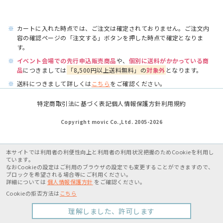
※
カートに入れた時点では、ご注文は確定されておりません。ご注文内
容の確認ページの「注文する」ボタンを押した時点で確定となりま
す。
※
イベント会場での先行申込販売商品
や、
個別に送料がかかっている商
品
につきましては
「8,500円以上送料無料」の
対象外
となります。
※
送料につきまして詳しくは
こちら
をご確認ください。
特定商取引法に基づく表記
個人情報保護方針
利用規約
Copyright movic Co.,Ltd. 2005-
2026
本サイトでは利用者の利便性向上と利用者の利用状況把握のためCookieを利用し
ています。
なおCookieの設定はご利用のブラウザの設定でも変更することができますので、
ブロックを希望される場合等にご利用ください。
詳細については
個人情報保護方針
をご確認ください。
Cookieの拒否方法は
こちら
理解しました、許可します