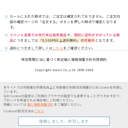
※
カートに入れた時点では、ご注文は確定されておりません。ご注文内
容の確認ページの「注文する」ボタンを押した時点で確定となりま
す。
※
イベント会場での先行申込販売商品
や、
個別に送料がかかっている商
品
につきましては
「8,500円以上送料無料」の
対象外
となります。
※
送料につきまして詳しくは
こちら
をご確認ください。
特定商取引法に基づく表記
個人情報保護方針
利用規約
Copyright movic Co.,Ltd. 2005-
2026
本サイトでは利用者の利便性向上と利用者の利用状況把握のためCookieを利用し
ています。
なおCookieの設定はご利用のブラウザの設定でも変更することができますので、
ブロックを希望される場合等にご利用ください。
詳細については
個人情報保護方針
をご確認ください。
Cookieの拒否方法は
こちら
理解しました、許可します