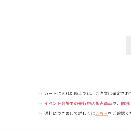
※
カートに入れた時点では、ご注文は確定され
※
イベント会場での先行申込販売商品
や、
個別
※
送料につきまして詳しくは
こちら
をご確認く