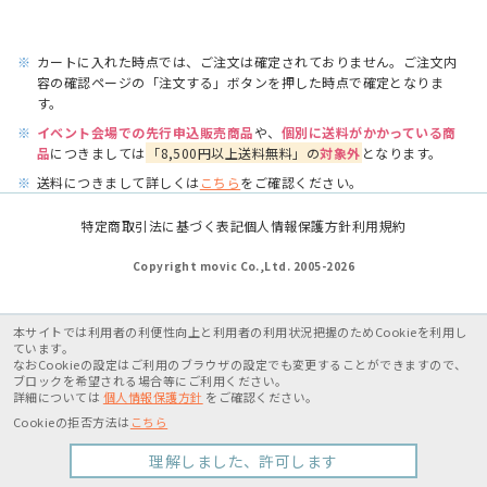
※
カートに入れた時点では、ご注文は確定されておりません。ご注文内
容の確認ページの「注文する」ボタンを押した時点で確定となりま
す。
※
イベント会場での先行申込販売商品
や、
個別に送料がかかっている商
品
につきましては
「8,500円以上送料無料」の
対象外
となります。
※
送料につきまして詳しくは
こちら
をご確認ください。
特定商取引法に基づく表記
個人情報保護方針
利用規約
Copyright movic Co.,Ltd. 2005-
2026
本サイトでは利用者の利便性向上と利用者の利用状況把握のためCookieを利用し
ています。
なおCookieの設定はご利用のブラウザの設定でも変更することができますので、
ブロックを希望される場合等にご利用ください。
詳細については
個人情報保護方針
をご確認ください。
Cookieの拒否方法は
こちら
理解しました、許可します