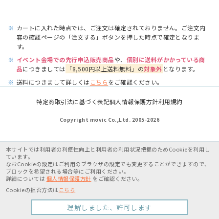
※
カートに入れた時点では、ご注文は確定されておりません。ご注文内
容の確認ページの「注文する」ボタンを押した時点で確定となりま
す。
※
イベント会場での先行申込販売商品
や、
個別に送料がかかっている商
品
につきましては
「8,500円以上送料無料」の
対象外
となります。
※
送料につきまして詳しくは
こちら
をご確認ください。
特定商取引法に基づく表記
個人情報保護方針
利用規約
Copyright movic Co.,Ltd. 2005-
2026
本サイトでは利用者の利便性向上と利用者の利用状況把握のためCookieを利用し
ています。
なおCookieの設定はご利用のブラウザの設定でも変更することができますので、
ブロックを希望される場合等にご利用ください。
詳細については
個人情報保護方針
をご確認ください。
Cookieの拒否方法は
こちら
理解しました、許可します