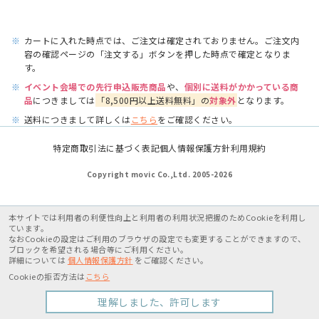
※
カートに入れた時点では、ご注文は確定されておりません。ご注文内
容の確認ページの「注文する」ボタンを押した時点で確定となりま
す。
※
イベント会場での先行申込販売商品
や、
個別に送料がかかっている商
品
につきましては
「8,500円以上送料無料」の
対象外
となります。
※
送料につきまして詳しくは
こちら
をご確認ください。
特定商取引法に基づく表記
個人情報保護方針
利用規約
Copyright movic Co.,Ltd. 2005-
2026
本サイトでは利用者の利便性向上と利用者の利用状況把握のためCookieを利用し
ています。
なおCookieの設定はご利用のブラウザの設定でも変更することができますので、
ブロックを希望される場合等にご利用ください。
詳細については
個人情報保護方針
をご確認ください。
Cookieの拒否方法は
こちら
理解しました、許可します