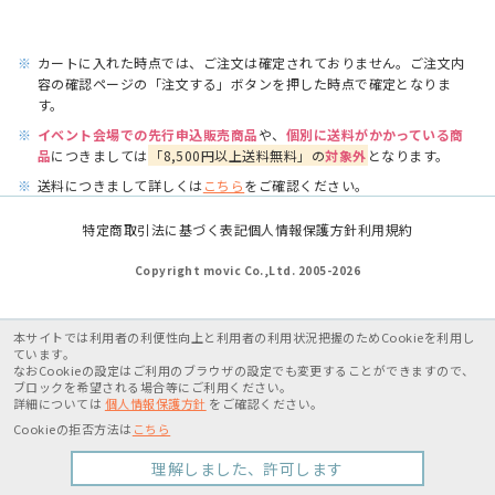
※
カートに入れた時点では、ご注文は確定されておりません。ご注文内
容の確認ページの「注文する」ボタンを押した時点で確定となりま
す。
※
イベント会場での先行申込販売商品
や、
個別に送料がかかっている商
品
につきましては
「8,500円以上送料無料」の
対象外
となります。
※
送料につきまして詳しくは
こちら
をご確認ください。
特定商取引法に基づく表記
個人情報保護方針
利用規約
Copyright movic Co.,Ltd. 2005-
2026
本サイトでは利用者の利便性向上と利用者の利用状況把握のためCookieを利用し
ています。
なおCookieの設定はご利用のブラウザの設定でも変更することができますので、
ブロックを希望される場合等にご利用ください。
詳細については
個人情報保護方針
をご確認ください。
Cookieの拒否方法は
こちら
理解しました、許可します