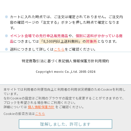
※
カートに入れた時点では、ご注文は確定されておりません。ご注文内
容の確認ページの「注文する」ボタンを押した時点で確定となりま
す。
※
イベント会場での先行申込販売商品
や、
個別に送料がかかっている商
品
につきましては
「8,500円以上送料無料」の
対象外
となります。
※
送料につきまして詳しくは
こちら
をご確認ください。
特定商取引法に基づく表記
個人情報保護方針
利用規約
Copyright movic Co.,Ltd. 2005-
2026
本サイトでは利用者の利便性向上と利用者の利用状況把握のためCookieを利用し
ています。
なおCookieの設定はご利用のブラウザの設定でも変更することができますので、
ブロックを希望される場合等にご利用ください。
詳細については
個人情報保護方針
をご確認ください。
Cookieの拒否方法は
こちら
理解しました、許可します