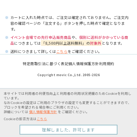
※
カートに入れた時点では、ご注文は確定されておりません。ご注文内
容の確認ページの「注文する」ボタンを押した時点で確定となりま
す。
※
イベント会場での先行申込販売商品
や、
個別に送料がかかっている商
品
につきましては
「8,500円以上送料無料」の
対象外
となります。
※
送料につきまして詳しくは
こちら
をご確認ください。
特定商取引法に基づく表記
個人情報保護方針
利用規約
Copyright movic Co.,Ltd. 2005-
2026
本サイトでは利用者の利便性向上と利用者の利用状況把握のためCookieを利用し
ています。
なおCookieの設定はご利用のブラウザの設定でも変更することができますので、
ブロックを希望される場合等にご利用ください。
詳細については
個人情報保護方針
をご確認ください。
Cookieの拒否方法は
こちら
理解しました、許可します