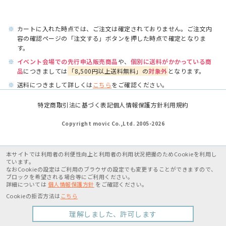
※
カートに入れた時点では、ご注文は確定されておりません。ご注文内
容の確認ページの「注文する」ボタンを押した時点で確定となりま
す。
※
イベント会場での先行申込販売商品
や、
個別に送料がかかっている商
品
につきましては
「8,500円以上送料無料」の
対象外
となります。
※
送料につきまして詳しくは
こちら
をご確認ください。
特定商取引法に基づく表記
個人情報保護方針
利用規約
Copyright movic Co.,Ltd. 2005-
2026
本サイトでは利用者の利便性向上と利用者の利用状況把握のためCookieを利用し
ています。
なおCookieの設定はご利用のブラウザの設定でも変更することができますので、
ブロックを希望される場合等にご利用ください。
詳細については
個人情報保護方針
をご確認ください。
Cookieの拒否方法は
こちら
理解しました、許可します