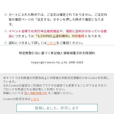
※
カートに入れた時点では、ご注文は確定されておりません。ご注文内
容の確認ページの「注文する」ボタンを押した時点で確定となりま
す。
※
イベント会場での先行申込販売商品
や、
個別に送料がかかっている商
品
につきましては
「8,500円以上送料無料」の
対象外
となります。
※
送料につきまして詳しくは
こちら
をご確認ください。
特定商取引法に基づく表記
個人情報保護方針
利用規約
Copyright movic Co.,Ltd. 2005-
2026
本サイトでは利用者の利便性向上と利用者の利用状況把握のためCookieを利用し
ています。
なおCookieの設定はご利用のブラウザの設定でも変更することができますので、
ブロックを希望される場合等にご利用ください。
詳細については
個人情報保護方針
をご確認ください。
Cookieの拒否方法は
こちら
理解しました、許可します