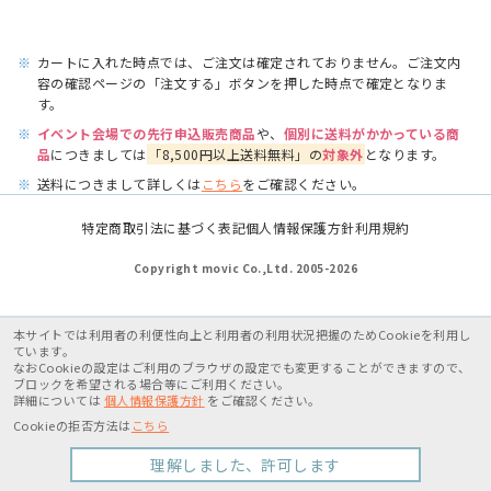
※
カートに入れた時点では、ご注文は確定されておりません。ご注文内
容の確認ページの「注文する」ボタンを押した時点で確定となりま
す。
※
イベント会場での先行申込販売商品
や、
個別に送料がかかっている商
品
につきましては
「8,500円以上送料無料」の
対象外
となります。
※
送料につきまして詳しくは
こちら
をご確認ください。
特定商取引法に基づく表記
個人情報保護方針
利用規約
Copyright movic Co.,Ltd. 2005-
2026
本サイトでは利用者の利便性向上と利用者の利用状況把握のためCookieを利用し
ています。
なおCookieの設定はご利用のブラウザの設定でも変更することができますので、
ブロックを希望される場合等にご利用ください。
詳細については
個人情報保護方針
をご確認ください。
Cookieの拒否方法は
こちら
理解しました、許可します