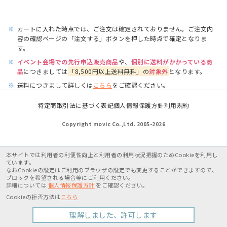
※
カートに入れた時点では、ご注文は確定されておりません。ご注文内
容の確認ページの「注文する」ボタンを押した時点で確定となりま
す。
※
イベント会場での先行申込販売商品
や、
個別に送料がかかっている商
品
につきましては
「8,500円以上送料無料」の
対象外
となります。
※
送料につきまして詳しくは
こちら
をご確認ください。
特定商取引法に基づく表記
個人情報保護方針
利用規約
Copyright movic Co.,Ltd. 2005-
2026
本サイトでは利用者の利便性向上と利用者の利用状況把握のためCookieを利用し
ています。
なおCookieの設定はご利用のブラウザの設定でも変更することができますので、
ブロックを希望される場合等にご利用ください。
詳細については
個人情報保護方針
をご確認ください。
Cookieの拒否方法は
こちら
理解しました、許可します