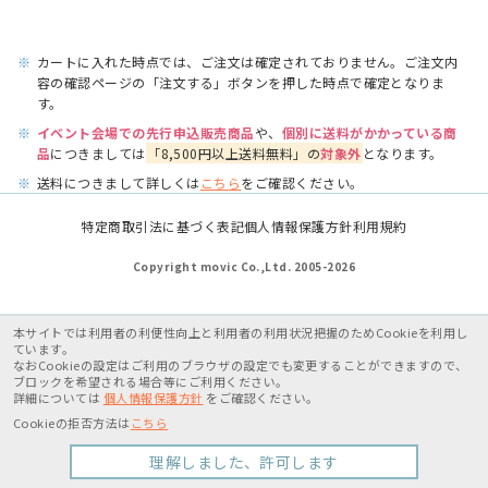
※
カートに入れた時点では、ご注文は確定されておりません。ご注文内
容の確認ページの「注文する」ボタンを押した時点で確定となりま
す。
※
イベント会場での先行申込販売商品
や、
個別に送料がかかっている商
品
につきましては
「8,500円以上送料無料」の
対象外
となります。
※
送料につきまして詳しくは
こちら
をご確認ください。
特定商取引法に基づく表記
個人情報保護方針
利用規約
Copyright movic Co.,Ltd. 2005-
2026
本サイトでは利用者の利便性向上と利用者の利用状況把握のためCookieを利用し
ています。
なおCookieの設定はご利用のブラウザの設定でも変更することができますので、
ブロックを希望される場合等にご利用ください。
詳細については
個人情報保護方針
をご確認ください。
Cookieの拒否方法は
こちら
理解しました、許可します