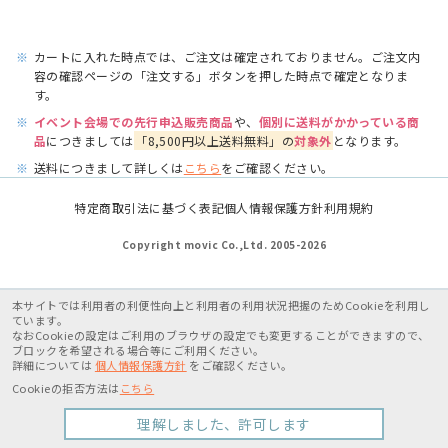
※
カートに入れた時点では、ご注文は確定されておりません。ご注文内
容の確認ページの「注文する」ボタンを押した時点で確定となりま
す。
※
イベント会場での先行申込販売商品
や、
個別に送料がかかっている商
品
につきましては
「8,500円以上送料無料」の
対象外
となります。
※
送料につきまして詳しくは
こちら
をご確認ください。
特定商取引法に基づく表記
個人情報保護方針
利用規約
Copyright movic Co.,Ltd. 2005-
2026
本サイトでは利用者の利便性向上と利用者の利用状況把握のためCookieを利用し
ています。
なおCookieの設定はご利用のブラウザの設定でも変更することができますので、
ブロックを希望される場合等にご利用ください。
詳細については
個人情報保護方針
をご確認ください。
Cookieの拒否方法は
こちら
理解しました、許可します