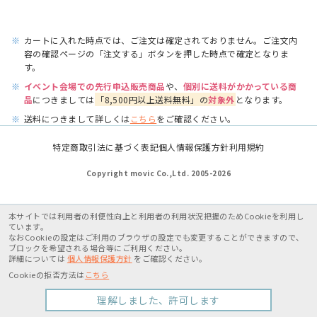
※
カートに入れた時点では、ご注文は確定されておりません。ご注文内
容の確認ページの「注文する」ボタンを押した時点で確定となりま
す。
※
イベント会場での先行申込販売商品
や、
個別に送料がかかっている商
品
につきましては
「8,500円以上送料無料」の
対象外
となります。
※
送料につきまして詳しくは
こちら
をご確認ください。
特定商取引法に基づく表記
個人情報保護方針
利用規約
Copyright movic Co.,Ltd. 2005-
2026
本サイトでは利用者の利便性向上と利用者の利用状況把握のためCookieを利用し
ています。
なおCookieの設定はご利用のブラウザの設定でも変更することができますので、
ブロックを希望される場合等にご利用ください。
詳細については
個人情報保護方針
をご確認ください。
Cookieの拒否方法は
こちら
理解しました、許可します