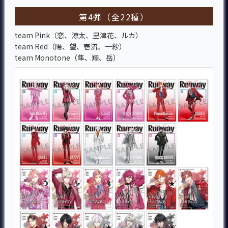
第4弾（全22種）
team Pink（恋、涼太、里津花、ルカ）
team Red（陽、望、壱流、一紗）
team Monotone（隼、翔、岳）