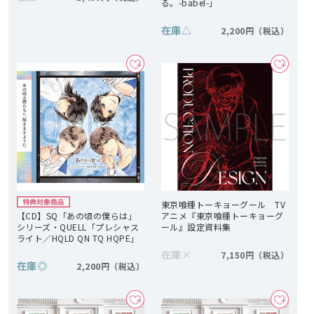
る。-babel-」
在庫
△
2,200円
東京喰種トーキョーグール TV
【CD】SQ「あの頃の僕らは」
アニメ『東京喰種トーキョーグ
シリーズ・QUELL「プレシャス
ール』設定資料集
ライト／HQLD QN TQ HQPE」
在庫
×
7,150円
在庫
◎
2,200円