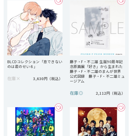
BLCDコレクション「息できない
藤子・F・不二雄 生誕90周年記
のは君のせい６」
念原画展「好き」から生まれた
藤子・F・不二雄のまんが世界
公式図録 藤子・F・不二雄ミュ
在庫
×
3,630円
ージアム
在庫
◎
2,112円