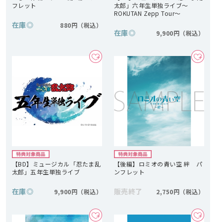
フレット
太郎」六年生単独ライブ～
ROKUTAN Zepp Tour～
在庫
◎
880円
在庫
◎
9,900円
【BD】ミュージカル「忍たま乱
【後編】ロミオの青い空 絆 パ
太郎」五年生単独ライブ
ンフレット
在庫
◎
販売終了
9,900円
2,750円