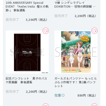
10th ANNIVERSARY Special
マ娘 シンデレラグレイ
EVENT 「Aedes Vesta -聖火の軌
EXHIBITION― 怪物の蹄跡展 ―
跡-」 事後通販
販売終了
2,200円
販売終了
3,300円
記念パンフレット 黒子のバス
ガールズ＆パンツァー もっとら
ケ原画展 事後通販
ぶらぶ作戦です！ 第2幕パンフ
レット
販売終了
2,200円
在庫
◎
880円