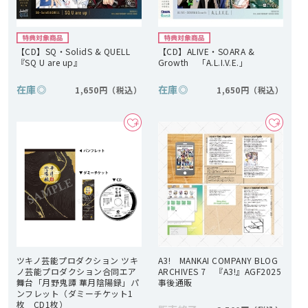
【CD】SQ・SolidS & QUELL
【CD】ALIVE・SOARA &
『SQ U are up』
Growth 「A.L.I.V.E.」
在庫
◎
在庫
◎
1,650円
1,650円
ツキノ芸能プロダクション ツキ
A3! MANKAI COMPANY BLOG
ノ芸能プロダクション合同エア
ARCHIVES 7 『A3!』AGF2025
舞台「月野鬼譚 華月陰陽録」パ
事後通販
ンフレット（ダミーチケット1
枚 CD1枚）