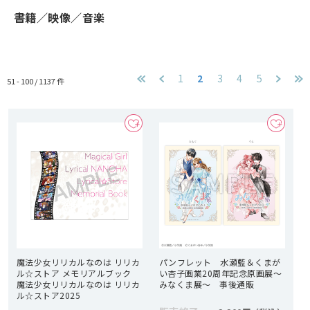
書籍／映像／音楽
1
2
3
4
5
51 - 100 /
1137
件
魔法少女リリカルなのは リリカ
パンフレット 水瀬藍＆くまが
ル☆ストア メモリアルブック
い杏子画業20周年記念原画展～
魔法少女リリカルなのは リリカ
みなくま展～ 事後通販
ル☆ストア2025