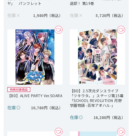
ヤ」 パンフレット
送部！ 第19巻
在庫
×
在庫
×
1,980円
5,720円
【BD】2.5次元ダンスライブ
【BD】ALIVE PARTY Ver.SOARA
「ツキウタ。」ステージ第15幕
「SCHOOL REVOLUTION 月野
学園物語 -百年アオハル-」
在庫
◎
10,780円
在庫
◎
16,280円