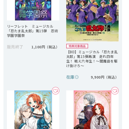
リーフレット ミュージカル
「忍たま乱太郎」第15弾 忍術
学園学園祭
販売終了
1,100円
【BD】ミュージカル「忍たま乱
太郎」第15弾再演 走れ四年
生！ 戦え六年生！～閻魔岳を駆
け抜けろ～
在庫
◎
9,900円