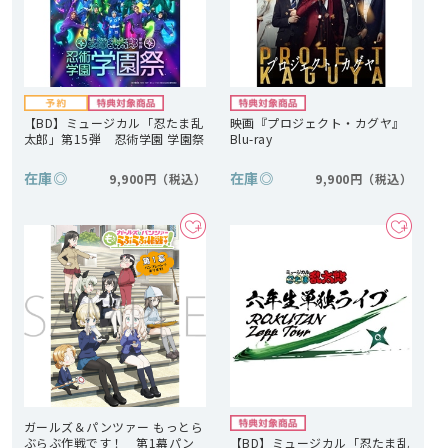
【BD】ミュージカル「忍たま乱
映画『プロジェクト・カグヤ』
太郎」第15弾 忍術学園 学園祭
Blu-ray
在庫
◎
在庫
◎
9,900円
9,900円
ガールズ＆パンツァー もっとら
ぶらぶ作戦です！ 第1幕パン
【BD】ミュージカル「忍たま乱