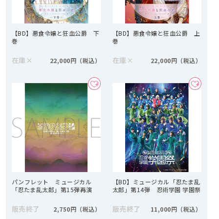
【BD】悪食令嬢と狂血公爵 下
【BD】悪食令嬢と狂血公爵 上
巻
巻
在庫
×
在庫
×
22,000円
22,000円
パンフレット ミュージカル
【BD】ミュージカル「忍たま乱
「忍たま乱太郎」第15弾再演
太郎」第14弾 忍術学園 学園祭
販売終了
販売終了
2,750円
11,000円