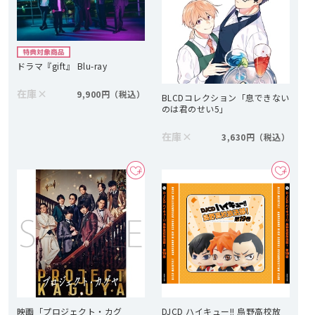
ドラマ『gift』 Blu-ray
在庫
×
9,900円
BLCDコレクション「息できない
のは君のせい5」
在庫
×
3,630円
映画「プロジェクト・カグ
DJCD ハイキュー!! 烏野高校放