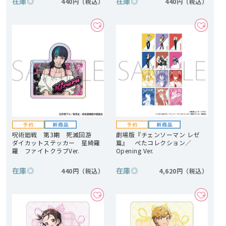
在庫
◎
在庫
◎
440円
440円
呪術廻戦 第3期 死滅回游
劇場版『チェンソーマン レゼ
ダイカットステッカー 星綺羅
篇』 ぺたコレクション／
羅 ファイトクラブVer.
Opening Ver.
在庫
◎
在庫
◎
440円
4,620円