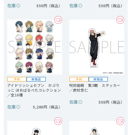
在庫
◎
在庫
◎
550円
550円
アイドリッシュセブン かぷり
呪術廻戦 第3期 ステッカー
っこ ほおばるぺたコレクション
／虎杖悠仁
／全16種
在庫
◎
550円
在庫
◎
5,280円