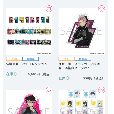
怪獣８号 ぺたコレクション
怪獣８号 ステッカー／鳴海
弦 防衛隊スーツVer.
在庫
◎
6,600円
在庫
◎
550円