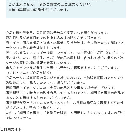
とが出来ません。 予めご確認の上ご注文ください。
※後日再販売の可能性がございます。
商品仕様や発送日、受注期間は予告なく変更になる場合があります。
営利目的及び転売目的でのお申し込みはお断りさせて頂きます。
当サイトに関わる景品・特典・応募券・引換券等は、全て第三者への譲渡・オ
ークション等の転売は禁止とします。
弊社では食品のアレルギー物質につきまして、特定原材料７品目（卵、乳、小
麦、えび、かに、落花生、そば）が商品の原材料に含まれる場合、個々のパッ
ケージの原材料欄に情報を表示しています。
未入金キャンセルが発生した場合は予告なく再販売することがございます。
（くじ・アニカプ商品を除く）
商品ページに販売期間の指定がある場合において、当該販売期間内であっても
製造数によりご購入いただけない場合がございます。
掲載画像はイメージのため、実際の商品と多少異なる場合がございます。
販売期間はその時点での製造商品に対するものであり、期間限定販売の商品で
あることを示唆するものではございません。
販売期間が設定されている商品であっても、お客様の承諾なく再販する可能性
がございます。予めご了承ください。
ただし「期間限定販売」「数量限定販売」と明示したものについてはこの限り
ではありません。
ご利用ガイド