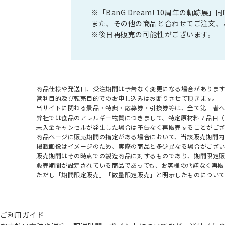
※「BanG Dream! 10周年の軌跡
また、その他の商品と合わせてご注文、
※後日再販売の可能性がございます。
商品仕様や発送日、受注期間は予告なく変更になる場合があります
営利目的及び転売目的でのお申し込みはお断りさせて頂きます。
当サイトに関わる景品・特典・応募券・引換券等は、全て第三者
弊社では食品のアレルギー物質につきまして、特定原材料７品目
未入金キャンセルが発生した場合は予告なく再販売することがご
商品ページに販売期間の指定がある場合において、当該販売期間内
掲載画像はイメージのため、実際の商品と多少異なる場合がござい
販売期間はその時点での製造商品に対するものであり、期間限定
販売期間が設定されている商品であっても、お客様の承諾なく再販
ただし「期間限定販売」「数量限定販売」と明示したものについ
ご利用ガイド