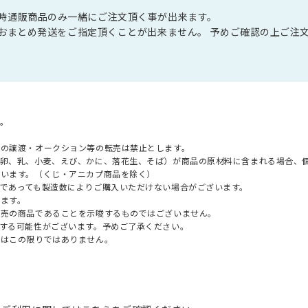
展」同時通販商品のみ一緒にご注文頂く事が出来ます。
おまとめ発送をご指定頂くことが出来ません。 予めご確認の上ご注
。
への譲渡・オークション等の転売は禁止とします。
（卵、乳、小麦、えび、かに、落花生、そば）が商品の原材料に含まれる場合、
ざいます。（くじ・アニカプ商品を除く）
であっても製造数によりご購入いただけない場合がございます。
ます。
販売の商品であることを示唆するものではございません。
する可能性がございます。予めご了承ください。
てはこの限りではありません。