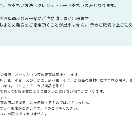
の場合、お支払い方法はクレジットカード支払いのみとなります。
展」同時通販商品のみ一緒にご注文頂く事が出来ます。
おまとめ発送をご指定頂くことが出来ません。 予めご確認の上ご注
。
への譲渡・オークション等の転売は禁止とします。
（卵、乳、小麦、えび、かに、落花生、そば）が商品の原材料に含まれる場合、
ざいます。（くじ・アニカプ商品を除く）
であっても製造数によりご購入いただけない場合がございます。
ます。
販売の商品であることを示唆するものではございません。
する可能性がございます。予めご了承ください。
てはこの限りではありません。