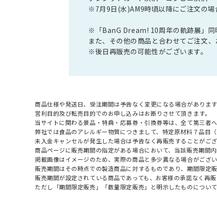
※7月9日(水)AM9時頃以降にご注文
※「BanG Dream! 10周年の軌跡
また、その他の商品と合わせてご注文、
※後日再販売の可能性がございます。
商品仕様や発送日、受注期間は予告なく変更になる場合があります
営利目的及び転売目的でのお申し込みはお断りさせて頂きます。
当サイトに関わる景品・特典・応募券・引換券等は、全て第三者
弊社では食品のアレルギー物質につきまして、特定原材料７品目
未入金キャンセルが発生した場合は予告なく再販売することがご
商品ページに販売期間の指定がある場合において、当該販売期間内
掲載画像はイメージのため、実際の商品と多少異なる場合がござい
販売期間はその時点での製造商品に対するものであり、期間限定
販売期間が設定されている商品であっても、お客様の承諾なく再販
ただし「期間限定販売」「数量限定販売」と明示したものについ