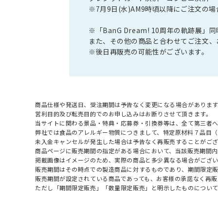
※7月9日(水)AM9時頃以降にご注文
※「BanG Dream! 10周年の軌跡
また、その他の商品と合わせてご注文、
※後日再販売の可能性がございます。
商品仕様や発送日、受注期間は予告なく変更になる場合があります
営利目的及び転売目的でのお申し込みはお断りさせて頂きます。
当サイトに関わる景品・特典・応募券・引換券等は、全て第三者
弊社では食品のアレルギー物質につきまして、特定原材料７品目
未入金キャンセルが発生した場合は予告なく再販売することがご
商品ページに販売期間の指定がある場合において、当該販売期間内
掲載画像はイメージのため、実際の商品と多少異なる場合がござい
販売期間はその時点での製造商品に対するものであり、期間限定
販売期間が設定されている商品であっても、お客様の承諾なく再販
ただし「期間限定販売」「数量限定販売」と明示したものについ