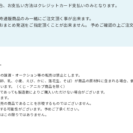
の場合、お支払い方法はクレジットカード支払いのみとなります。
展」同時通販商品のみ一緒にご注文頂く事が出来ます。
おまとめ発送をご指定頂くことが出来ません。 予めご確認の上ご注
。
への譲渡・オークション等の転売は禁止とします。
（卵、乳、小麦、えび、かに、落花生、そば）が商品の原材料に含まれる場合、
ざいます。（くじ・アニカプ商品を除く）
であっても製造数によりご購入いただけない場合がございます。
ます。
販売の商品であることを示唆するものではございません。
する可能性がございます。予めご了承ください。
てはこの限りではありません。